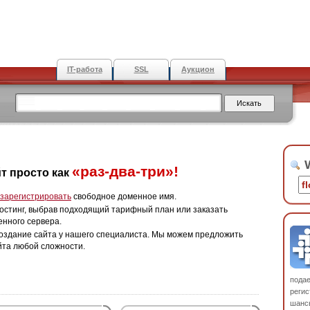
IT-работа
SSL
Аукцион
W
«раз-два-три»!
т просто как
зарегистрировать
свободное доменное имя.
остинг, выбрав подходящий тарифный план или заказать
енного сервера.
оздание сайта у нашего специалиста. Мы можем предложить
йта любой сложности.
пода
регис
шанс