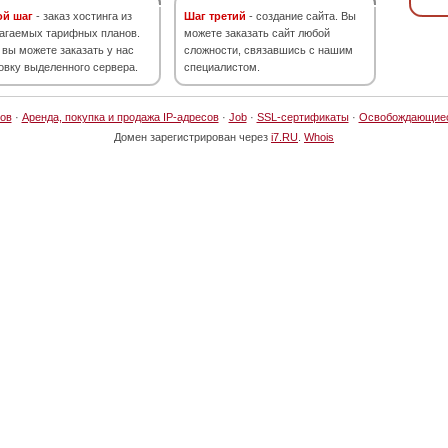
ой шаг
- заказ хостинга из
Шаг третий
- создание сайта. Вы
агаемых тарифных планов.
можете заказать сайт любой
 вы можете заказать у нас
сложности, связавшись с нашим
овку выделенного сервера.
специалистом.
ов
·
Аренда, покупка и продажа IP-адресов
·
Job
·
SSL-сертификаты
·
Освобождающие
Домен зарегистрирован через
i7.RU
.
Whois