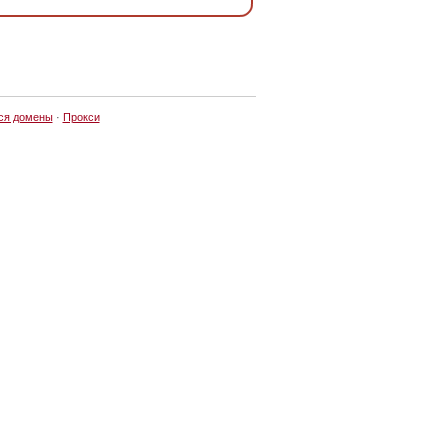
ся домены
·
Прокси