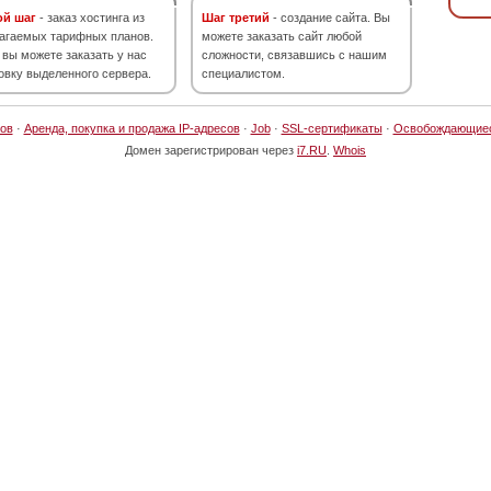
ой шаг
- заказ хостинга из
Шаг третий
- создание сайта. Вы
агаемых тарифных планов.
можете заказать сайт любой
 вы можете заказать у нас
сложности, связавшись с нашим
овку выделенного сервера.
специалистом.
ов
·
Аренда, покупка и продажа IP-адресов
·
Job
·
SSL-сертификаты
·
Освобождающие
Домен зарегистрирован через
i7.RU
.
Whois