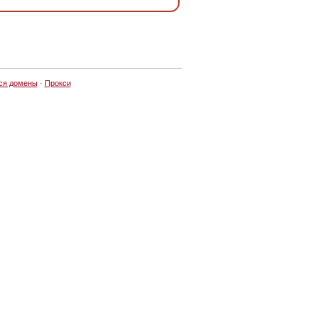
ся домены
·
Прокси