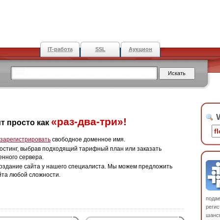
IT-работа
SSL
Аукцион
W
«раз-два-три»!
т просто как
зарегистрировать
свободное доменное имя.
остинг, выбрав подходящий тарифный план или заказать
енного сервера.
оздание сайта у нашего специалиста. Мы можем предложить
йта любой сложности.
пода
регис
шанс